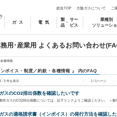
総合TOP
大阪ガスについて
ご
製
サー
業種別
ガス
電気
･
品
ビス
ソリューショ
業務用
･
産業用 よくあるお問い合わせ(FA
・各種情報
インボイス・制度／約款・各種情報 』 内のFAQ
1 - 5 件を表示
≪
1 / 1ページ
≫
ガスのCO2排出係数を確認したいです
都市ガスのCO2排出係数については、以下リンクよりご確認ください。 ＞都
ガスの適格請求書（インボイス）の発行方法を確認した