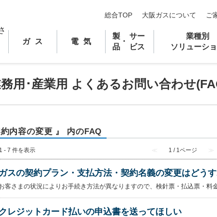
総合TOP
大阪ガスについて
ご
製
サー
業種別
ガス
電気
･
品
ビス
ソリューショ
業務用
･
産業用 よくあるお問い合わせ(FA
契約内容の変更 』 内のFAQ
1 - 7 件を表示
≪
1 / 1ページ
≫
ガスの契約プラン・支払方法・契約名義の変更はどうす
お客さまの状況によりお手続き方法が異なりますので、検針票・払込票・料金
クレジットカード払いの申込書を送ってほしい