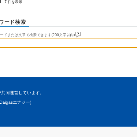
1 - 7 件を表示
ワード検索
ードまたは文章で検索できます(200文字以内)
が共同運営しています。
Daigasエナジー
)