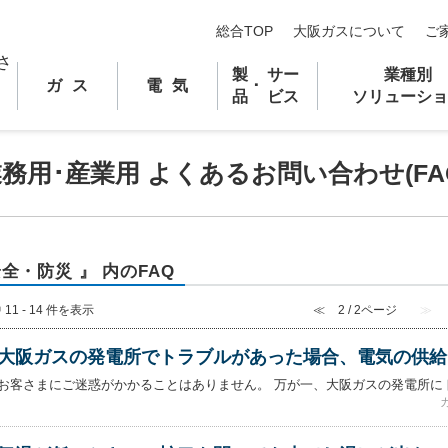
総合TOP
大阪ガスについて
ご
製
サー
業種別
ガス
電気
･
品
ビス
ソリューショ
業務用
･
産業用 よくあるお問い合わせ(FA
安全・防災 』 内のFAQ
 11 - 14 件を表示
≪
2 / 2ページ
≫
大阪ガスの発電所でトラブルがあった場合、電気の供給
お客さまにご迷惑がかかることはありません。 万が一、大阪ガスの発電所にト