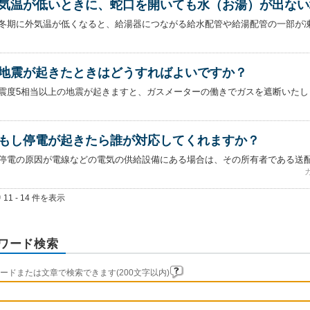
気温が低いときに、蛇口を開いても水（お湯）が出ない
冬期に外気温が低くなると、給湯器につながる給水配管や給湯配管の一部が凍結
地震が起きたときはどうすればよいですか？
震度5相当以上の地震が起きますと、ガスメーターの働きでガスを遮断いたしま
もし停電が起きたら誰が対応してくれますか？
停電の原因が電線などの電気の供給設備にある場合は、その所有者である送
 11 - 14 件を表示
ワード検索
ードまたは文章で検索できます(200文字以内)