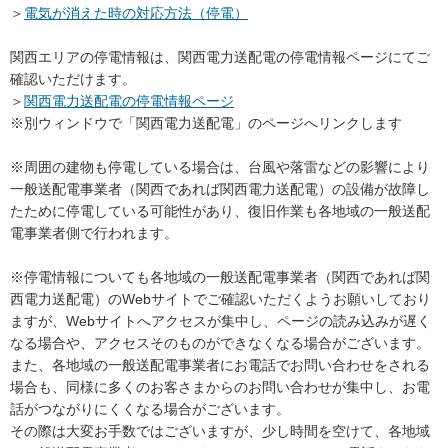
＞
電気が消えた時の対応方法（停電）
関西エリアの停電情報は、関西電力送配電の停電情報ページにてご
確認いただけます。
＞
関西電力送配電の停電情報ページ
※別ウィンドウで「関西電力送配電」のページへリンクします
※周囲の建物も停電している場合は、台風や落雷などの影響により
一般送配電事業者（関西であれば関西電力送配電）の設備が故障し
たために停電している可能性があり、復旧作業も各地域の一般送配
電事業者側で行われます。
※停電情報についても各地域の一般送配電事業者（関西であれば関
西電力送配電）のWebサイトでご確認いただくようお願いしており
ますが、Webサイトへアクセスが集中し、ページの読み込みが遅く
なる場合や、アクセスそのものができなくなる場合がございます。
また、各地域の一般送配電事業者にお電話でお問い合わせをされる
場合も、同様に多くのお客さまからのお問い合わせが集中し、お電
話がつながりにくくなる場合がございます。
その際は大変お手数ではございますが、少し時間を空けて、各地域