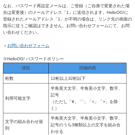
なお、パスワード再設定メールは、ご登録（ご自身で変更された場
合は変更後）のメールアドレス「1」に送信されます。HelloOG!に
登録されたメールアドレス「1」が不明の場合は、リンク先の画面の
指示に従うご確認はできません。お問い合わせフォームにて、お問
い合わせください。
＞
お問い合わせフォーム
※HelloOG! パスワードポリシー
項目
詳細内容
桁数
12桁以上32桁以下
半角英大文字、半角英小文字、数字、
記号
利用可能文字
（ただし「¥」「'」「<」「>」を除
く）
半角英大文字、半角英小文字、数字、
文字の組み合わせ規
記号のうち3種類以上の文字を組み合
則
わせる