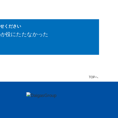
かせください
わか
役にたたなかった
TOPへ