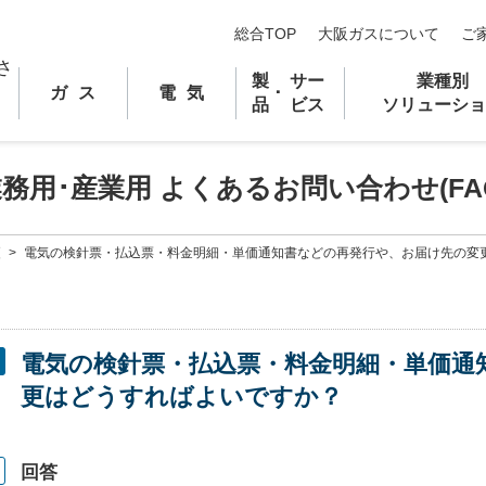
総合TOP
大阪ガスについて
ご
製
サー
業種別
ガス
電気
･
品
ビス
ソリューショ
業務用
･
産業用 よくあるお問い合わせ(FA
更
>
電気の検針票・払込票・料金明細・単価通知書などの再発行や、お届け先の変
電気の検針票・払込票・料金明細・単価通
更はどうすればよいですか？
回答