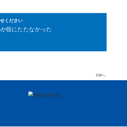
かせください
わか
役にたたなかった
TOPへ