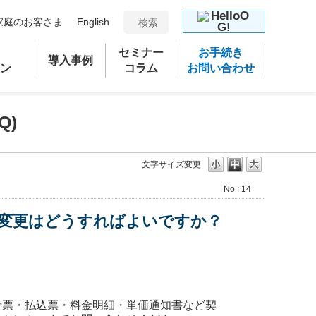
家庭のお客さま
English
セミナー
お手続き
導入事例
ン
コラム
お問い合わせ
Q)
文字サイズ変更
No : 14
変更はどうすればよいですか？
針票・払込票・料金明細・単価通知書など契