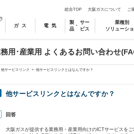
総合TOP
大阪ガスについて
ご
製
サー
業種別
ガス
電気
･
品
ビス
ソリューショ
業務用
･
産業用 よくあるお問い合わせ(FA
他サービスリンク
>
他サービスリンクとはなんですか？
他サービスリンクとはなんですか？
回答
大阪ガスが提供する業務用・産業用向けのICTサービスをご