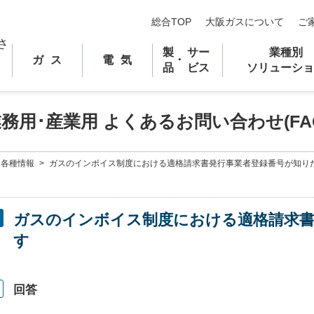
総合TOP
大阪ガスについて
ご
製
サー
業種別
ガス
電気
･
品
ビス
ソリューショ
業務用
･
産業用 よくあるお問い合わせ(FA
・各種情報
>
ガスのインボイス制度における適格請求書発行事業者登録番号が知り
ガスのインボイス制度における適格請求書
す
回答