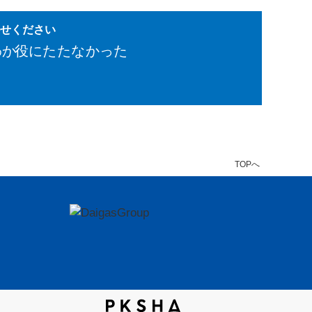
かせください
わか
役にたたなかった
TOPへ