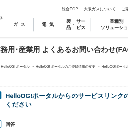
総合TOP
大阪ガスについて
ご
製
サー
業種別
ガス
電気
･
品
ビス
ソリューショ
業務用
･
産業用 よくあるお問い合わせ(FA
HelloOG! ポータル
>
HelloOG! ポータルのご登録情報の変更
>
HelloOG!ポ
HelloOG!ポータルからのサービスリン
ください
回答