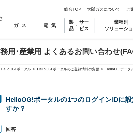
総合TOP
大阪ガスについて
ご
製
サー
業種別
ガス
電気
･
品
ビス
ソリューショ
業務用
･
産業用 よくあるお問い合わせ(FA
HelloOG! ポータル
>
HelloOG! ポータルのご登録情報の変更
>
HelloOG!ポー
HelloOG!ポータルの1つのログインI
すか？
回答