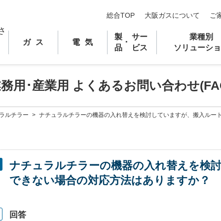
総合TOP
大阪ガスについて
ご
製
サー
業種別
ガス
電気
･
品
ビス
ソリューショ
業務用
･
産業用 よくあるお問い合わせ(FA
ラルチラー
>
ナチュラルチラーの機器の入れ替えを検討していますが、搬入ルー
ナチュラルチラーの機器の入れ替えを検
できない場合の対応方法はありますか？
回答