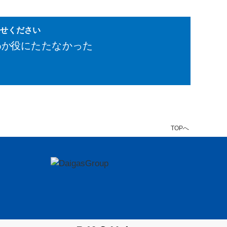
かせください
わか
役にたたなかった
TOPへ