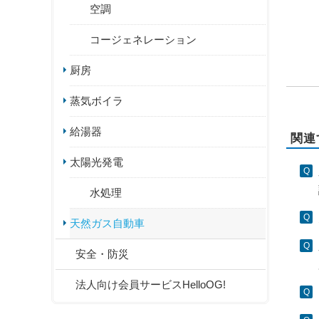
空調
コージェネレーション
厨房
蒸気ボイラ
給湯器
関連
太陽光発電
水処理
天然ガス自動車
安全・防災
法人向け会員サービスHelloOG!