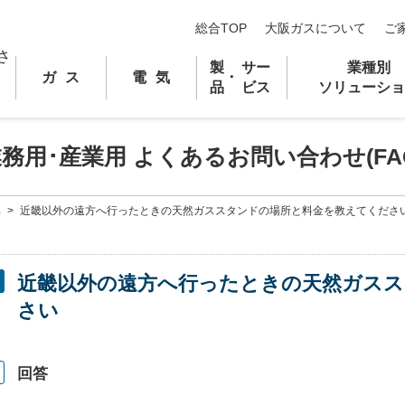
総合TOP
大阪ガスについて
ご
製
サー
業種別
ガス
電気
･
品
ビス
ソリューショ
業務用
･
産業用 よくあるお問い合わせ(FA
車
>
近畿以外の遠方へ行ったときの天然ガススタンドの場所と料金を教えてくださ
近畿以外の遠方へ行ったときの天然ガス
さい
回答