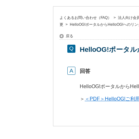
よくあるお問い合わせ（FAQ）
>
法人向け会員サ
更
>
HelloOG!ポータルからHelloOG!
戻る
HelloOG!ポー
回答
HelloOG!ポータルから
＞
＜PDF＞HelloOG!