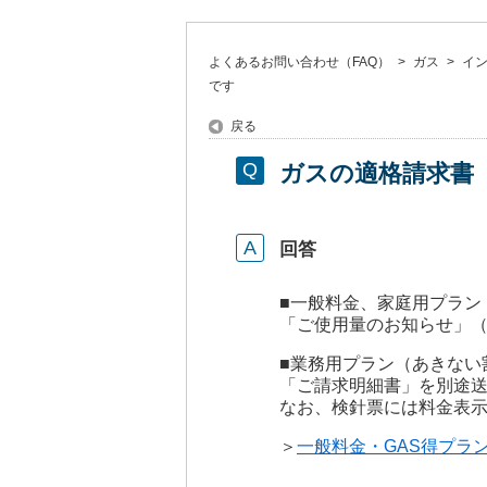
よくあるお問い合わせ（FAQ）
>
ガス
>
イ
です
戻る
ガスの適格請求書
回答
■一般料金、家庭用プラン
「ご使用量のお知らせ」
■業務用プラン（あきない
「ご請求明細書」を別途
なお、検針票には料金表
＞
一般料金・GAS得プラ