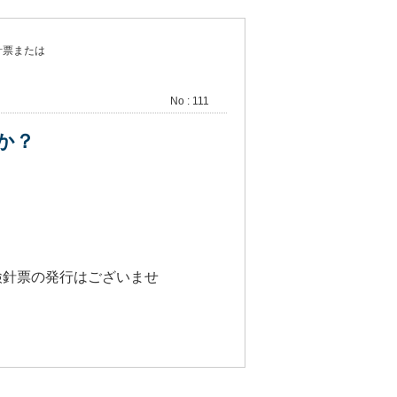
検針票または
No : 111
か？
、検針票の発行はございませ