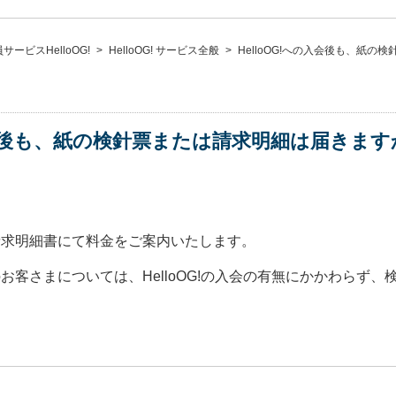
ービスHelloOG!
>
HelloOG! サービス全般
>
HelloOG!への入会後も、紙の
の入会後も、紙の検針票または請求明細は届きます
請求明細書にて料金をご案内いたします。
お客さまについては、HelloOG!の入会の有無にかかわらず