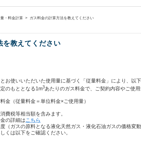
用量・料金計算
>
ガス料金の計算方法を教えてください
法を教えてください
」とお使いいただいた使用量に基づく「従量料金」により、以
3
定のもととなる1m
あたりのガス料金で、ご契約内容やご使用
料金（従量料金＝単位料金×ご使用量）
は消費税等相当額を含みます。
料金の詳細は
こちら
制度（ガスの原料となる液化天然ガス・液化石油ガスの価格変
詳しくは以下をご確認ください。