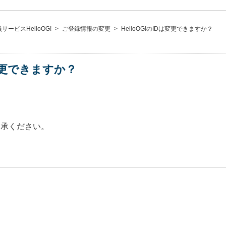
ービスHelloOG!
>
ご登録情報の変更
>
HelloOG!のIDは変更できますか？
は変更できますか？
了承ください。