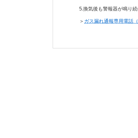
5.換気後も警報器が鳴り
＞
ガス漏れ通報専用電話